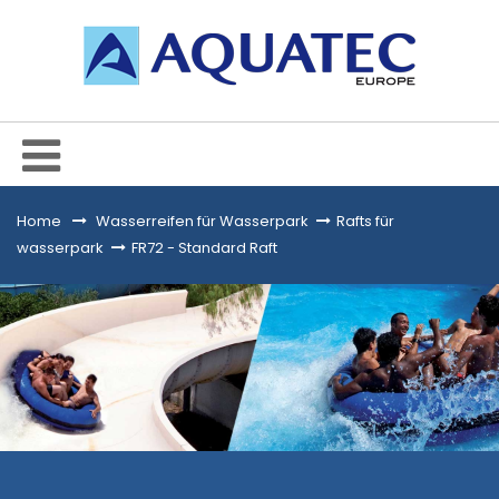
Home
&gt;
Wasserreifen für Wasserpark
>
Rafts für
wasserpark
>
FR72 - Standard Raft