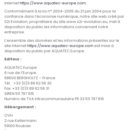
Internet
https://www.aquatec-europe.com
.
Conformément à la loi n° 2004-2005 du 21 juin 2004 pour la
confiance dans l’économie numérique, notre site web créé par
S2i Evolution, propriétaire du site
www.s2i-evolution.eu
, met à
disposition du public les informations concernant notre
entreprise.
L’ensemble des données et les informations présentes sur le
site Internet
https://www.aquatec-europe.com
est mise
à
disposition du public par
AQUATEC
Europe.
Editeur :
AQUATEC
Europe
6 rue de l’Europe
68500 BERGHOLTZ – France
Tél. : +33 (0)3 89 62 56 30
Fax: +33 (0)3 89 62 56 31
SIREN 511 797 615
Numéro de TVA Intracommunautaire FR 33 511 797 615
Hébergement :
OVH
2 rue Kellermann
59100 Roubaix