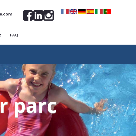
e.com
R
FAQ
r parc