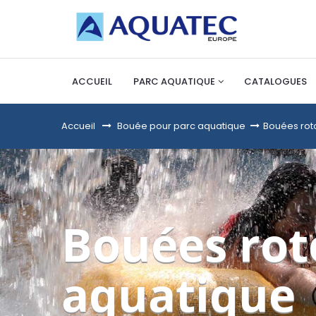
ACCUEIL
PARC AQUATIQUE
CATALOGUES
Accueil
&gt;
Bouée pour parc aquatique
>
Bouées rot
Bouées rot
aquatique