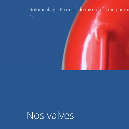
Rotomoulage : Procédé de mise en forme par mou
ci.
Nos valves