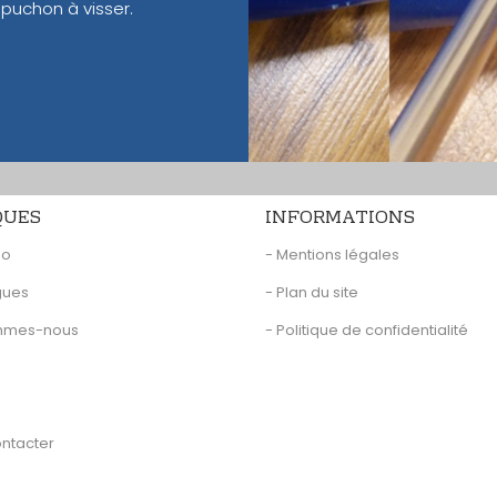
puchon à visser.
QUES
INFORMATIONS
eo
- Mentions légales
gues
- Plan du site
ommes-nous
- Politique de confidentialité
ontacter