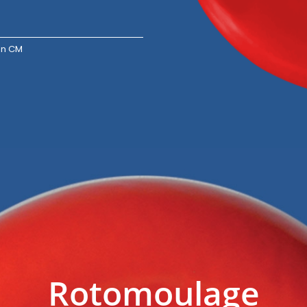
en CM
Rotomoulage