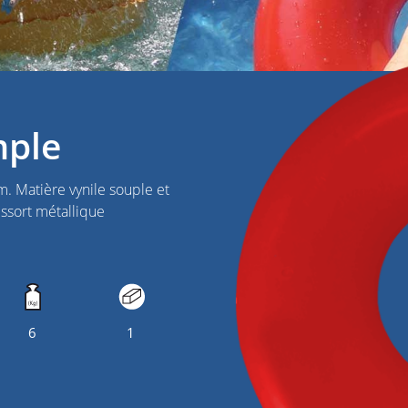
mple
 Matière vynile souple et
essort métallique
6
1