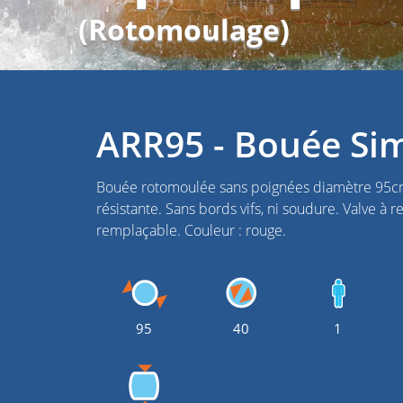
(Rotomoulage)
ARR95 - Bouée Si
Bouée rotomoulée sans poignées diamètre 95cm.
résistante. Sans bords vifs, ni soudure. Valve à r
remplaçable. Couleur : rouge.
95
40
1