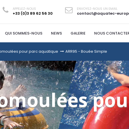
APPELEZ-NOUS
ENVOYEZ-NOUS UN EMAIL
+33 (0)3 89 62 56 30
contact@aquatec-europ
QUI SOMMES-NOUS
NEWS
GALERIE
NOUS CONTACTE
omoulées pour parc aquatique
>
ARR95 - Bouée Simple
omoulées pou