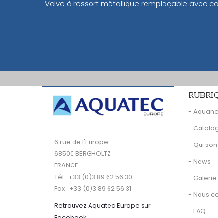
Valve à ressort métallique remplaçable avec ca
RUBRI
- Aquan
- Catalo
6 rue de l'Europe
- Qui s
68500 BERGHOLTZ
- News
FRANCE
Tél : +33 (0)3 89 62 56 30
- Galerie
Fax : +33 (0)3 89 62 56 31
- Nous c
Retrouvez Aquatec Europe sur
- FAQ
Facebook