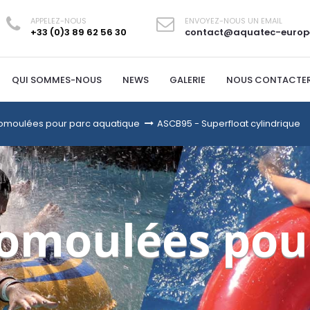
APPELEZ-NOUS
ENVOYEZ-NOUS UN EMAIL
+33 (0)3 89 62 56 30
contact@aquatec-europ
QUI SOMMES-NOUS
NEWS
GALERIE
NOUS CONTACTE
omoulées pour parc aquatique
>
ASCB95 - Superfloat cylindrique
omoulées pou