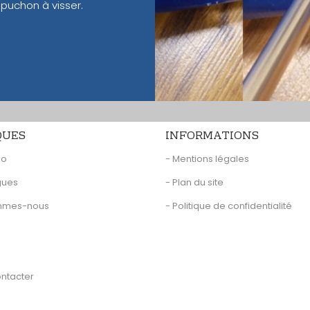
puchon à visser.
QUES
INFORMATIONS
eo
- Mentions légales
gues
- Plan du site
ommes-nous
- Politique de confidentialité
ontacter