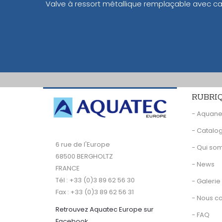
Valve à ressort métallique remplaçable avec ca
RUBRI
- Aquan
- Catalo
6 rue de l'Europe
- Qui s
68500 BERGHOLTZ
- News
FRANCE
Tél : +33 (0)3 89 62 56 30
- Galerie
Fax : +33 (0)3 89 62 56 31
- Nous c
Retrouvez Aquatec Europe sur
- FAQ
Facebook