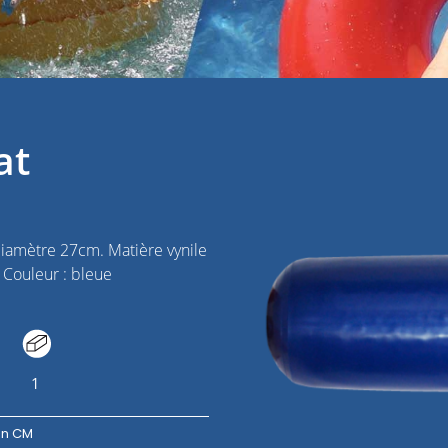
at
iamètre 27cm. Matière vynile
. Couleur : bleue
1
en CM