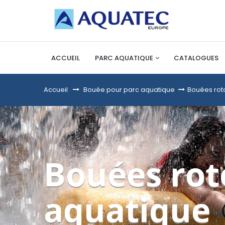
ACCUEIL
PARC AQUATIQUE
CATALOGUES
Accueil
&gt;
Bouée pour parc aquatique
>
Bouées rot
Bouées rot
aquatique