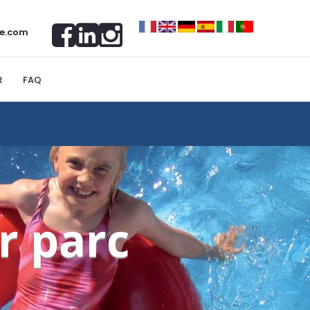
e.com
R
FAQ
r parc