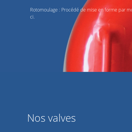
Rotomoulage : Procédé de mise en forme par mou
ci.
Nos valves