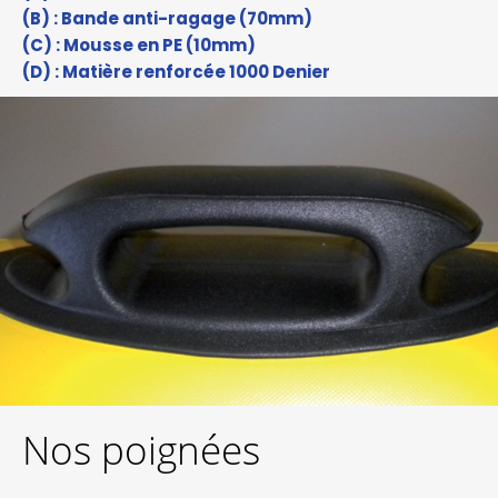
(B) : Bande anti-ragage (70mm)
(C) : Mousse en PE (10mm)
(D) : Matière renforcée 1000 Denier
Nos poignées