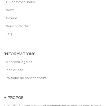
- Qui sommes-nous
- News
- Galerie
- Nous contacter
- FAQ
INFORMATIONS
- Mentions légales
- Plan du site
- Politique de confidentialité
A PROPOS
AQUATEC Europe conçoit et commercialise des bouées, rafts et