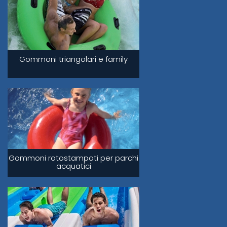
Gommoni triangolari e family
Gommoni rotostampati per parchi
acquatici