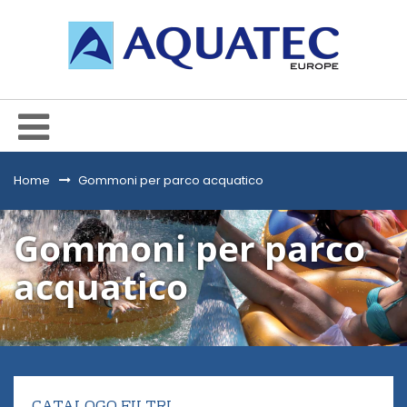
Home
&gt;
Gommoni per parco acquatico
Gommoni per parco
acquatico