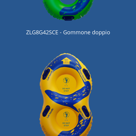
ZLG8G42SCE - Gommone doppio