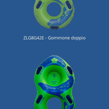
ZLG8G42E - Gommone doppio