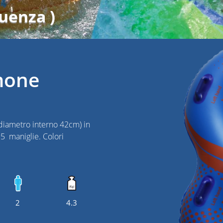
quenza )
mone
iametro interno 42cm) in
 5 maniglie. Colori
2
4.3