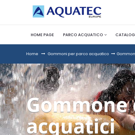
HOME PAGE
PARCO ACQUATICO
CATALOG
Home
&gt;
Gommoni per parco acquatico
>
Gommone 
Gommone d
acquatici