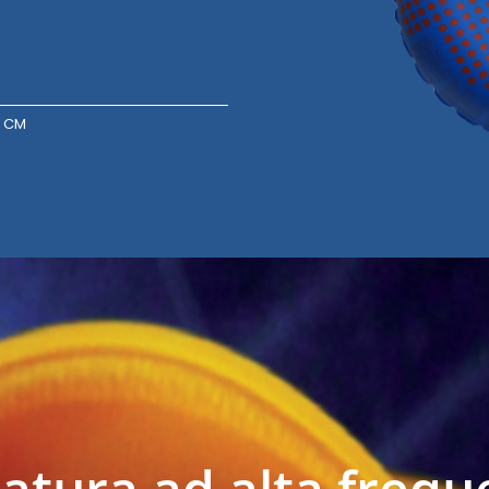
n CM
atura ad alta freq