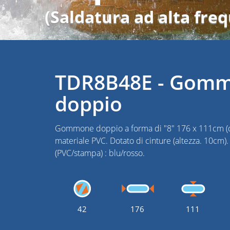
(Saldatura ad alta fre
TDR8B48E - Gom
doppio
Gommone doppio a forma di "8" 176 x 111cm (d
materiale PVC. Dotato di cinture (altezza. 10cm).
(PVC/stampa) : blu/rosso.
42
176
111