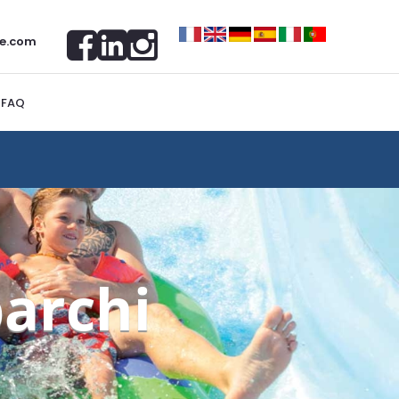
e.com
FAQ
archi