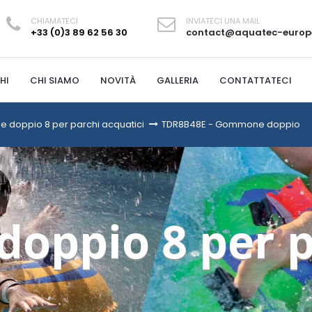
CHIAMATECI
INVIATECI UNA MAIL
+33 (0)3 89 62 56 30
contact@aquatec-europ
HI
CHI SIAMO
NOVITÀ
GALLERIA
CONTATTATECI
doppio 8 per parchi acquatici
>
TDR8B48E - Gommone doppio
oppio 8 per p