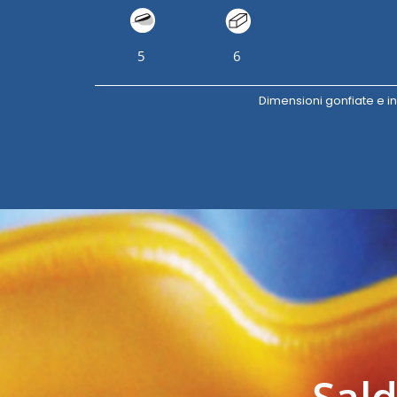
5
6
Dimensioni gonfiate e i
Sald