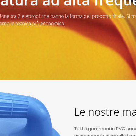
one tra 2 elettrodi che hanno la forma del prodotto finale. Si tr
iorno la tecnica più economica.
Le nostre ma
Tutti i gommoni in PVC sono m
assecondare al meglio i mov