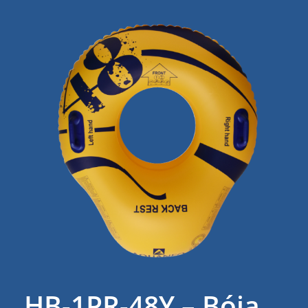
HB-1PR-48Y – Bóia