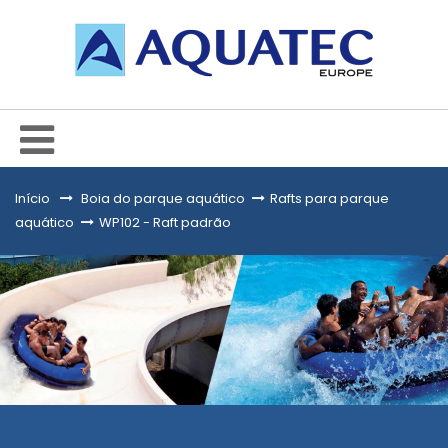
Início
&gt;
Boia do parque aquático
>
Rafts para parque
aquático
>
WP102 - Raft padrão