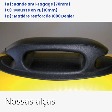
(B) : Bande anti-ragage (70mm)
(C) : Mousse en PE (10mm)
(D) : Matière renforcée 1000 Denier
Nossas alças